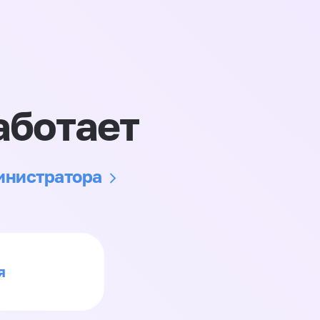
аботает
министратора
я